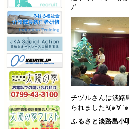
ﾉﾞ
チヅルさんは淡路
られました٩(๑′∀
ふるさと淡路島小唄