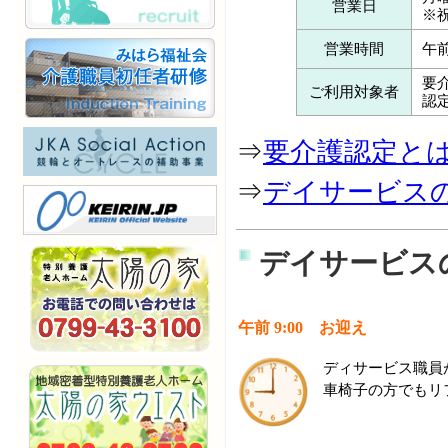
営業日
※
営業時間
午
要
ご利用対象者
認
⇒
要介護認定と
⇒
デイサービス
デイサービス
午前 9:00 お迎え
ディサービス職員
車椅子の方でもリ