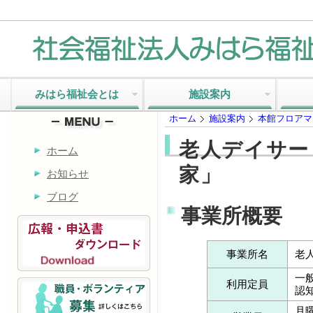
みはら福祉会とは
施設案内
ホーム
施設案内
本館フロアマ
老人デイサー
ホーム
家」
お知らせ
ブログ
事業所概要
事業所名
老
一般
利用定員
認
月