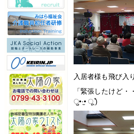
「緊張したけど・・
ु•·̫• ू ͒)