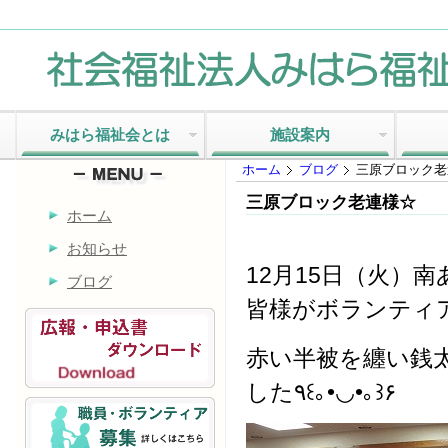
みはら福祉会とは
施設案内
ホーム
ブログ
三原ブロック老
三原ブロック老連様☆
ホーム
お知らせ
12月15日（火）
ブログ
皆様がボランティ
赤い半被を纏い銭
した٩꒰｡•◡•｡꒱۶