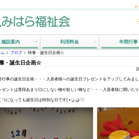
施設案内
利用料金
年間行事
ーム
ブログ
特養・誕生日企画☆
養・誕生日企画☆
2
月行事の誕生日企画・・・入居者様への誕生日プレゼントをアップしてみました(´,,
レゼントは普段あまり口にしない物や欲しい物など・・・入居者様に聞いたり
くつになっても誕生日は特別な日です( •ॢ◡-ॢ)-♡