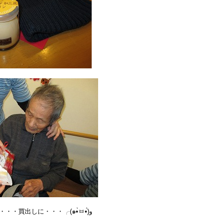
「ケーキが食べた～い(● ˃̶͈̀ロ˂̶͈́)੭ु⁾⁾プリンが食べた～い(● ˃̶͈̀ロ˂̶͈́)੭ु⁾⁾」と聞けば・・・買出しに・・・╭(๑•̀ㅂ•́)و