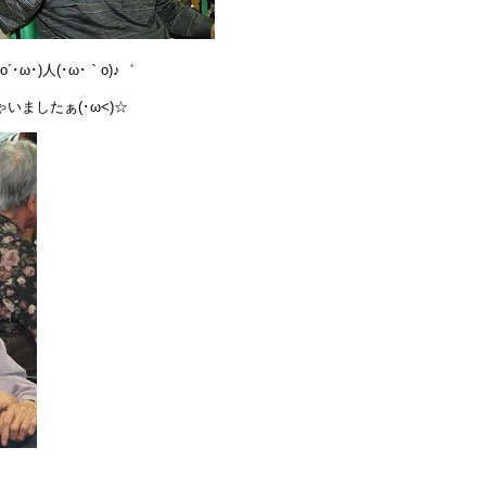
)人(･ω･｀o)♪゛
ぁ(･ω<)☆