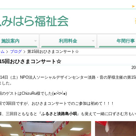
施設案内
利用料金
年間行事
ーム
ブログ
第15回おひさまコンサート☆
15回おひさまコンサート☆
20
月14日（土）NPO法人ソーシャルデザインセンター淡路・音の芽様主催の第1
ました。
のゲストはChizuRu様でした(๑˃́ꇴ˂̀๑)
回で3回目ですが、おひさまコンサートでのご参加は初めて！！！
様、三回目ともなると『
ふるさと淡路島小唄
』も覚えて一緒に口ずさむ方もいらっしゃい