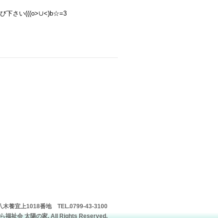
(((o>∪<)b☆=3
上1018番地 TEL.0799-43-3100
祉会 太陽の家. All Rights Reserved.