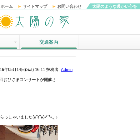
ホーム
サイトマップ
お問い合わせ
太陽のような暖かい心を
交通案内
16年05月14日(Sat) 16:11
投稿者:
Admin
5回おひさまコンサートが開催さ
ました(๑ˇεˇ๑)•*¨*•.¸¸♪