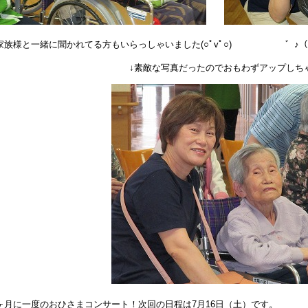
家族様と一緒に聞かれてる方もいらっしゃいました(○ﾟvﾟ○) ゛♪（o´･ω･
素敵な写真だったのでおもわずアップしちゃいました
ヶ月に一度のおひさまコンサート！次回の日程は7月16日（土）です。