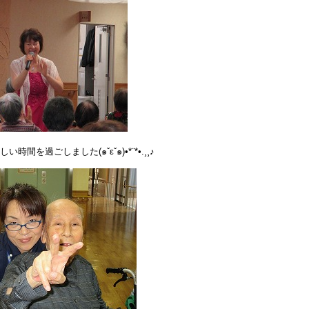
ごしました(๑ˇεˇ๑)•*¨*•.¸¸♪