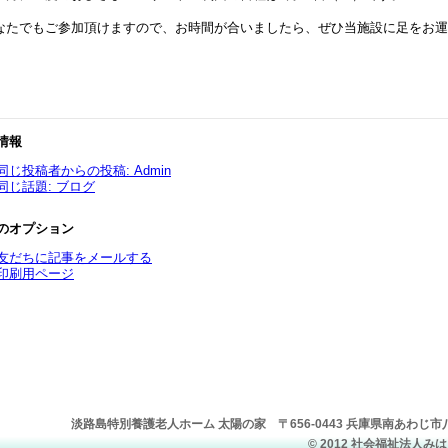
なたでもご参加頂けますので、お時間が合いましたら、ぜひ当施設に足をお運び下さい
情報
同じ投稿者からの投稿: Admin
同じ話題: ブログ
のオプション
友だちに記事をメールする
印刷用ページ
淡路島特別養護老人ホーム 太陽の家 〒656-0443 兵庫県南あわじ市八木養宜
© 2012 社会福祉法人みはら福