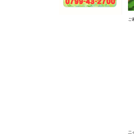
ご
↓
二