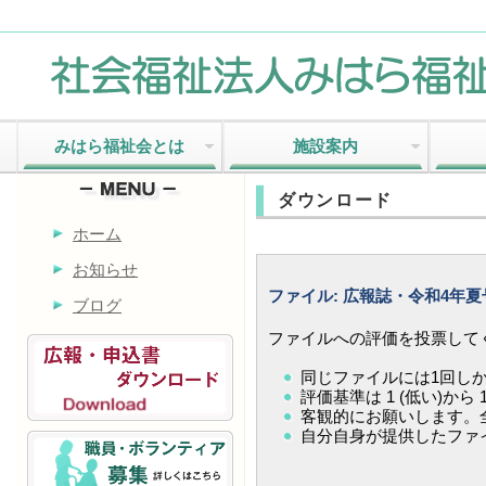
みはら福祉会とは
施設案内
ダウンロード
ホーム
お知らせ
ファイル: 広報誌・令和4年
ブログ
ファイルへの評価を投票して
同じファイルには1回し
評価基準は 1 (低い)から 
客観的にお願いします。全
自分自身が提供したファ