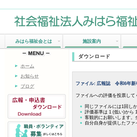
みはら福祉会とは
施設案内
ダウンロード
ホーム
お知らせ
ファイル: 広報誌 令和6年
ブログ
ファイルへの評価を投票して
同じファイルには1回し
評価基準は 1 (低い)から 
客観的にお願いします。全
自分自身が提供したファ