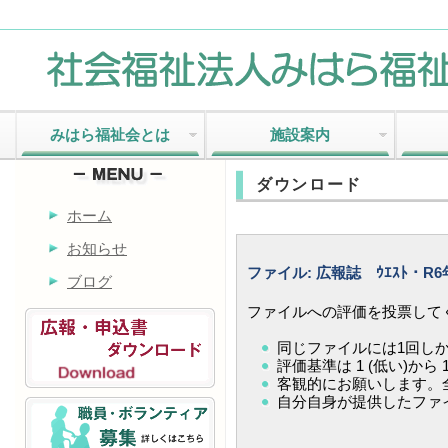
みはら福祉会とは
施設案内
ダウンロード
ホーム
お知らせ
ファイル: 広報誌 ｳｴｽﾄ・
ブログ
ファイルへの評価を投票して
同じファイルには1回し
評価基準は 1 (低い)から 
客観的にお願いします。全
自分自身が提供したファ