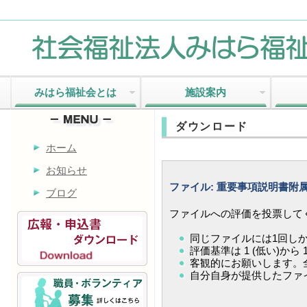
みはら福祉会とは
施設案内
ダウンロード
ホーム
お知らせ
ファイル: 重要事項説明書附
ブログ
ファイルへの評価を投票して
同じファイルには1回し
評価基準は 1 (低い)から 
客観的にお願いします。全
自分自身が提供したファ