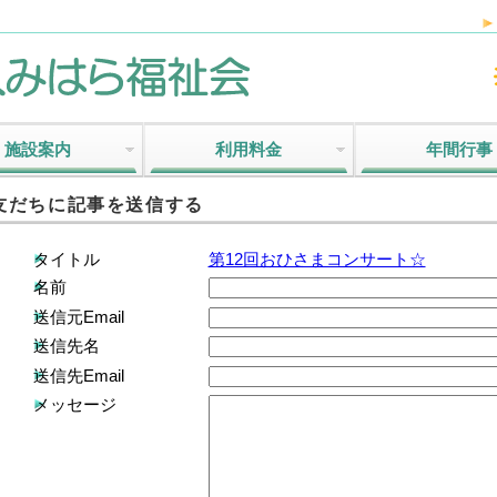
施設案内
利用料金
年間行事
友だちに記事を送信する
タイトル
第12回おひさまコンサート☆
名前
送信元Email
送信先名
送信先Email
メッセージ