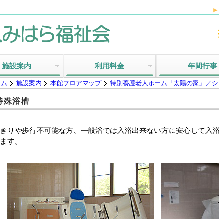
施設案内
利用料金
年間行事
ーム
施設案内
本館フロアマップ
特別養護老人ホーム「太陽の家」／シ
特殊浴槽
きりや歩行不可能な方、一般浴では入浴出来ない方に安心して入
ます。