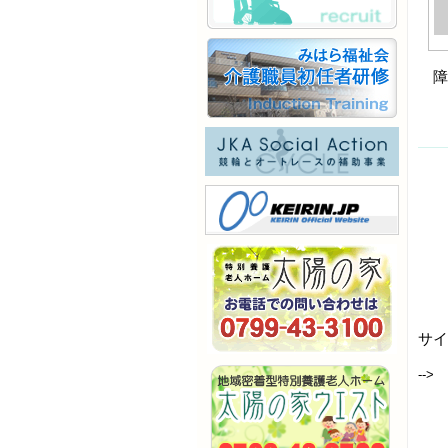
障
サイ
-->