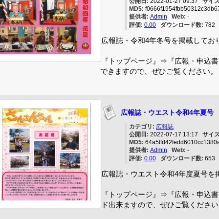
公開日:
2022-01-27 09:37
サイズ
MD5:
f0666f1954fbb50312c3db
提供者:
Admin
Web:
-
評価:
0.00
ダウンロード数:
78
広報誌・令和4年冬号を掲載してお
『トップページ』⇒『広報・申込書
できますので、ぜひご覧ください。
広報誌・ウエスト令和4年夏号
カテゴリ:
広報誌
公開日:
2022-07-17 13:17
サイズ
MD5:
64a5ffd42fedd6010cc1380
提供者:
Admin
Web:
-
評価:
0.00
ダウンロード数:
65
広報誌・ウエスト令和4年度夏号を
『トップページ』⇒『広報・申込書
ド出来ますので、ぜひご覧ください