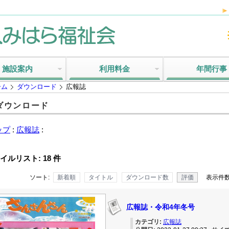
施設案内
利用料金
年間行事
ーム
ダウンロード
広報誌
ダウンロード
ップ
:
広報誌
:
イルリスト: 18 件
ソート:
新着順
タイトル
ダウンロード数
評価
表示件数
広報誌・令和4年冬号
カテゴリ:
広報誌