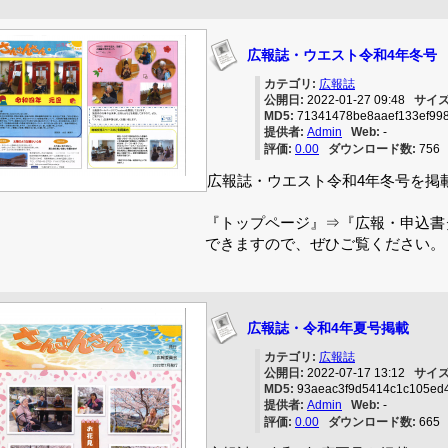
広報誌・ウエスト令和4年冬号
カテゴリ:
広報誌
公開日:
2022-01-27 09:48
サイズ
MD5:
71341478be8aaef133ef99
提供者:
Admin
Web:
-
評価:
0.00
ダウンロード数:
75
広報誌・ウエスト令和4年冬号を掲
『トップページ』⇒『広報・申込書
できますので、ぜひご覧ください。
広報誌・令和4年夏号掲載
カテゴリ:
広報誌
公開日:
2022-07-17 13:12
サイズ
MD5:
93aeac3f9d5414c1c105ed4
提供者:
Admin
Web:
-
評価:
0.00
ダウンロード数:
66