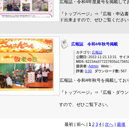
広報誌・令和4年度夏号を掲載して
『トップページ』⇒『広報・申込書
ド出来ますので、ぜひご覧ください
広報誌 令和4年秋号掲載
カテゴリ:
広報誌
公開日:
2022-11-21 13:31
サイズ
MD5:
82234a377227835a175652
提供者:
Admin
Web:
-
評価:
0.00
ダウンロード数:
56
広報誌・令和4年秋号を掲載してお
『トップページ』⇒『広報・ダウン
ダウンロ
すので、ぜひご覧下さい。
最初 | 前へ |
1
2
3
4
|
次へ
|
最後