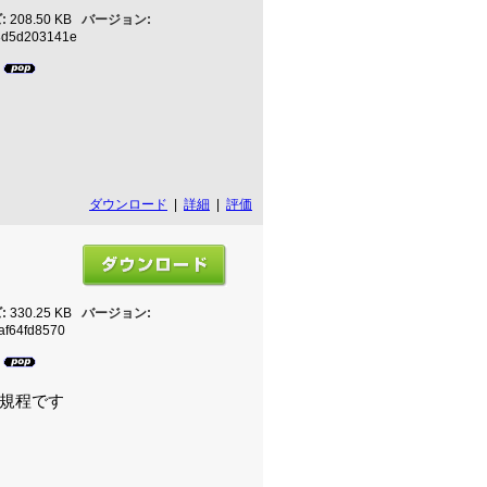
:
208.50 KB
バージョン:
8d5d203141e
2
ダウンロード
|
詳細
|
評価
:
330.25 KB
バージョン:
af64fd8570
5
規程です