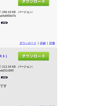
:
268.18 KB
バージョン:
ad4d969d7b
3
ダウンロード
|
詳細
|
評価
スト）
:
212.34 KB
バージョン:
bad31c665
5
です