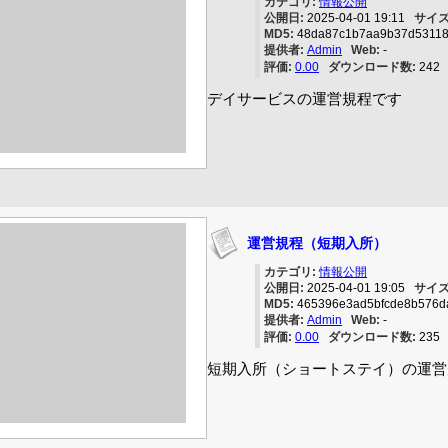
カテゴリ:
情報公開
公開日:
2025-04-01 19:11
サイズ
MD5:
48da87c1b7aa9b37d5311
提供者:
Admin
Web:
-
評価:
0.00
ダウンロード数:
24
デイサービスの運営規程です
運営規程（短期入所）
カテゴリ:
情報公開
公開日:
2025-04-01 19:05
サイズ
MD5:
465396e3ad5bfcde8b576d
提供者:
Admin
Web:
-
評価:
0.00
ダウンロード数:
23
短期入所（ショートステイ）の運営