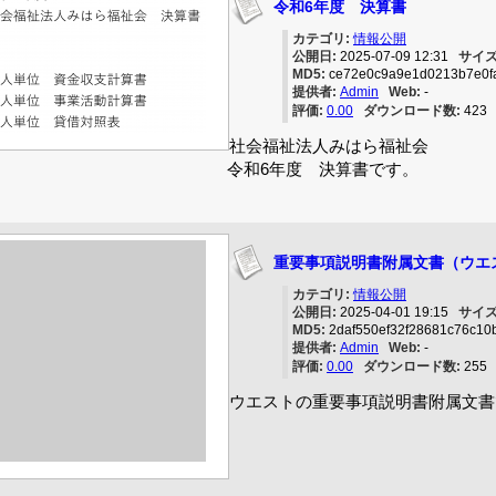
令和6年度 決算書
カテゴリ:
情報公開
公開日:
2025-07-09 12:31
サイズ
MD5:
ce72e0c9a9e1d0213b7e0f
提供者:
Admin
Web:
-
評価:
0.00
ダウンロード数:
42
社会福祉法人みはら福祉会
令和6年度 決算書です。
重要事項説明書附属文書（ウエ
カテゴリ:
情報公開
公開日:
2025-04-01 19:15
サイズ
MD5:
2daf550ef32f28681c76c10
提供者:
Admin
Web:
-
評価:
0.00
ダウンロード数:
25
ウエストの重要事項説明書附属文書