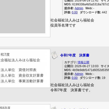
公開日:
2026-06-29 12:42
サイズ
MD5:
6199338a4b5a5318a787c0
提供者:
Admin
Web:
-
評価:
0.00
ダウンロード数:
44
社会福祉法人みはら福祉会
役員等名簿です
令和7年度 決算書
カテゴリ:
情報公開
公開日:
2026-06-27 13:03
サイズ
MD5:
4b5fe9dbf1471d9352d535f
提供者:
Admin
Web:
-
評価:
0.00
ダウンロード数:
19
社会福祉法人みはら福祉会
令和7年度 決算書です。