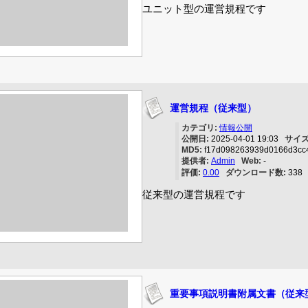
ユニット型の運営規程です
運営規程（従来型）
カテゴリ:
情報公開
公開日:
2025-04-01 19:03
サイズ
MD5:
f17d098263939d0166d3cc
提供者:
Admin
Web:
-
評価:
0.00
ダウンロード数:
33
従来型の運営規程です
重要事項説明書附属文書（従来